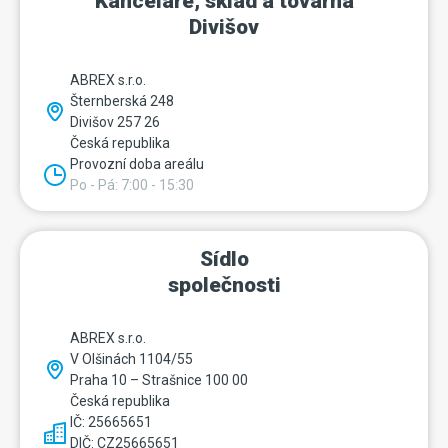
Kanceláře, sklad a továrna
Divišov
ABREX s.r.o.
Šternberská 248
Divišov 257 26
Česká republika
Provozní doba areálu
Po - Pá: 7:00 - 15:30
Sídlo
společnosti
ABREX s.r.o.
V Olšinách 1104/55
Praha 10 – Strašnice 100 00
Česká republika
IČ: 25665651
DIČ: CZ25665651