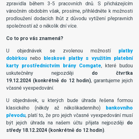
zpravidla během 3-5 pracovních dnů. S přicházejícím
vánočním obdobím však, prosíme, přihlédněte k možnosti
prodloužení dodacích lhůt z důvodu vytížení přepravních
společností až o několik dní více.
Co to pro vás znamená?
U objednávek se zvolenou možností
platby
dobírkou
nebo
bleskové platby s využitím platební
karty prostřednictvím brány Comgate
, které budou
uskutečněny nejpozději
do čtvrtka
19.12.2024 (konkrétně do 12 hodin)
, garantujeme jejich
včasné vyexpedování.
U objednávek, u kterých bude úhrada řešena formou
klasického (někdy až několikadenního)
bankovního
převodu
, platí to, že pro jejich včasné vyexpedování musí
být jejich úhrada na našem účtu přijata nejpozději
do
středy 18.12.2024 (konkrétně do 12 hodin)
.