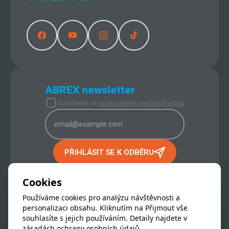
ABREX newsletter
Souhlasím se
zpracováním osobních údajů
PŘIHLÁSIT SE K ODBĚRU
PROVOZOVATEL INTERNETOVÉHO
Cookies
OBCHODU:
ABREX s.r.o.
Používáme cookies pro analýzu návštěvnosti a
IČ:
256 65 651
personalizaci obsahu. Kliknutím na Přijmout vše
DIČ:
CZ 256 65 651
souhlasíte s jejich používáním. Detaily najdete v
Hrdý člen skupiny
Unikont
zásadách ochrany osobních údajů