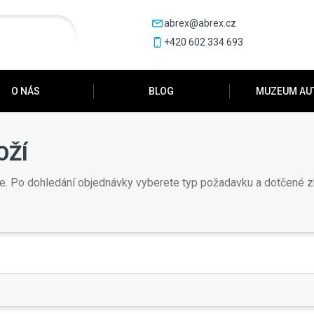
abrex@abrex.cz
+420 602 334 693
O NÁS
BLOG
MUZEUM AU
OŽÍ
ce. Po dohledání objednávky vyberete typ požadavku a dotčené z