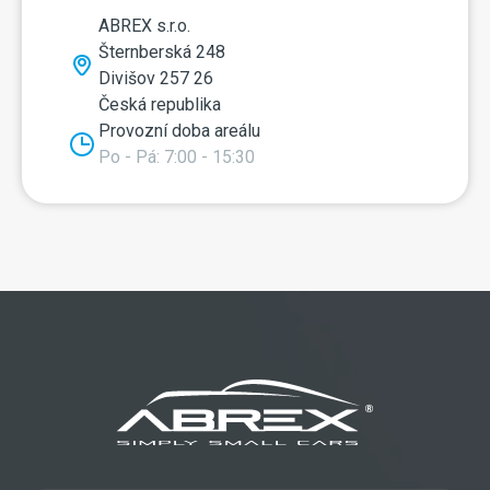
ABREX s.r.o.
Šternberská 248
Divišov 257 26
Česká republika
Provozní doba areálu
Po - Pá: 7:00 - 15:30