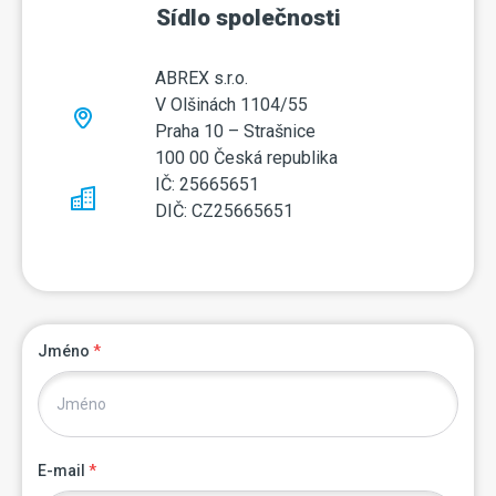
Sídlo společnosti
ABREX s.r.o.
V Olšinách 1104/55
Praha 10 – Strašnice
100 00 Česká republika
IČ: 25665651
DIČ: CZ25665651
Jméno
*
E-mail
*