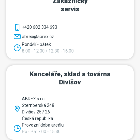
Zákaznický
servis
+420 602 334 693
abrex@abrex.cz
Pondělí - pátek
8:00 - 12:00 / 12:30 - 16:00
Kanceláře, sklad a továrna
Divišov
ABREX s.r.o.
Šternberská 248
Divišov 257 26
Česká republika
Provozní doba areálu
Po - Pá: 7:00 - 15:30