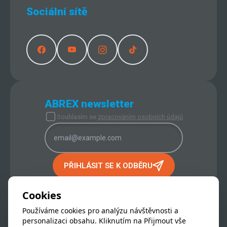
Sociální sítě
ABREX newsletter
Souhlasím se
zpracováním osobních údajů
PŘIHLÁSIT SE K ODBĚRU
PROVOZOVATEL INTERNETOVÉHO
Cookies
OBCHODU:
ABREX s.r.o.
Používáme cookies pro analýzu návštěvnosti a
IČ:
256 65 651
personalizaci obsahu. Kliknutím na Přijmout vše
DIČ:
CZ 256 65 651