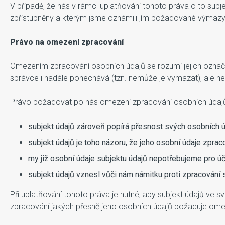
V případě, že nás v rámci uplatňování tohoto práva o to subj
zpřístupněny a kterým jsme oznámili jím požadované výmazy
Právo na omezení zpracování
Omezením zpracování osobních údajů se rozumí jejich označení
správce i nadále ponechává (tzn. nemůže je vymazat), ale ne
Právo požadovat po nás omezení zpracování osobních údajů 
subjekt údajů zároveň popírá přesnost svých osobních 
subjekt údajů je toho názoru, že jeho osobní údaje zpra
my již osobní údaje subjektu údajů nepotřebujeme pro úč
subjekt údajů vznesl vůči nám námitku proti zpracování 
Při uplatňování tohoto práva je nutné, aby subjekt údajů ve
zpracování jakých přesně jeho osobních údajů požaduje omezit