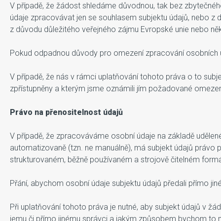
V případě, že žádost shledáme důvodnou, tak bez zbytečné
údaje zpracovávat jen se souhlasem subjektu údajů, nebo z 
z důvodu důležitého veřejného zájmu Evropské unie nebo něk
Pokud odpadnou důvody pro omezení zpracování osobních úd
V případě, že nás v rámci uplatňování tohoto práva o to subj
zpřístupněny a kterým jsme oznámili jím požadované omezen
Právo na přenositelnost údajů
V případě, že zpracováváme osobní údaje na základě udělen
automatizovaně (tzn. ne manuálně), má subjekt údajů právo p
strukturovaném, běžně používaném a strojově čitelném formát
Přání, abychom osobní údaje subjektu údajů předali přímo ji
Při uplatňování tohoto práva je nutné, aby subjekt údajů v ž
jemu či přímo jinému správci a jakým způsobem bychom to měl