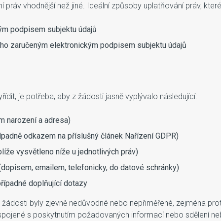
práv vhodnější než jiné. Ideální způsoby uplatňování práv, které 
ným podpisem subjektu údajů
ého zaručeným elektronickým podpisem subjektu údajů
dit, je potřeba, aby z žádosti jasně vyplývalo následující:
um narození a adresa)
případně odkazem na příslušný článek Nařízení GDPR)
íže vysvětleno níže u jednotlivých práv)
(dopisem, emailem, telefonicky, do datové schránky)
případné doplňující dotazy
 by žádosti byly zjevně nedůvodné nebo nepřiměřené, zejména 
dy spojené s poskytnutím požadovaných informací nebo sdělení