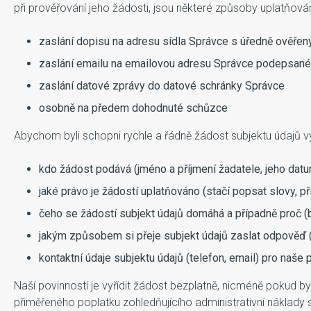
při prověřování jeho žádosti, jsou některé způsoby uplatňování 
zaslání dopisu na adresu sídla Správce s úředně ověře
zaslání emailu na emailovou adresu Správce podepsan
zaslání datové zprávy do datové schránky Správce
osobně na předem dohodnuté schůzce
Abychom byli schopni rychle a řádně žádost subjektu údajů vyří
kdo žádost podává (jméno a příjmení žadatele, jeho dat
jaké právo je žádostí uplatňováno (stačí popsat slovy, 
čeho se žádostí subjekt údajů domáhá a případně proč (bl
jakým způsobem si přeje subjekt údajů zaslat odpověď 
kontaktní údaje subjektu údajů (telefon, email) pro naše 
Naší povinností je vyřídit žádost bezplatně, nicméně pokud
přiměřeného poplatku zohledňujícího administrativní nákla