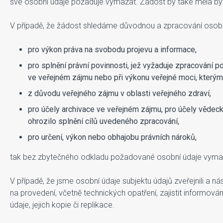
své osobní údaje požaduje vymazat. Žádost by také měla být n
V případě, že žádost shledáme důvodnou a zpracování osobn
pro výkon práva na svobodu projevu a informace,
pro splnění právní povinnosti, jež vyžaduje zpracování 
ve veřejném zájmu nebo při výkonu veřejné moci, kterým
z důvodu veřejného zájmu v oblasti veřejného zdraví,
pro účely archivace ve veřejném zájmu, pro účely vědec
ohrozilo splnění cílů uvedeného zpracování,
pro určení, výkon nebo obhajobu právních nároků,
tak bez zbytečného odkladu požadované osobní údaje vym
V případě, že jsme osobní údaje subjektu údajů zveřejnili a 
na provedení, včetně technických opatření, zajistit informová
údaje, jejich kopie či replikace.