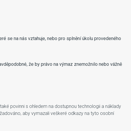
teré se na nás vztahuje, nebo pro splnění úkolu provedeného
e pravděpodobné, že by právo na výmaz znemožnilo nebo vážně
e také povinni s ohledem na dostupnou technologii a náklady
e požadováno, aby vymazali veškeré odkazy na tyto osobní