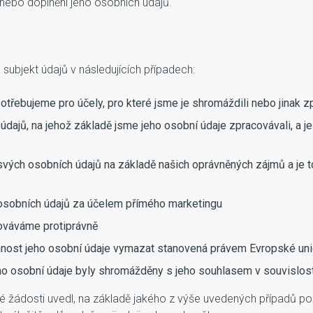
nebo doplnění jeho osobních údajů.
bjekt údajů v následujících případech:
potřebujeme pro účely, pro které jsme je shromáždili nebo jinak z
dajů, na jehož základě jsme jeho osobní údaje zpracovávali, a je
 svých osobních údajů na základě našich oprávněných zájmů a je 
 osobních údajů za účelem přímého marketingu
cováváme protiprávně
vinnost jeho osobní údaje vymazat stanovená právem Evropské u
ho osobní údaje byly shromážděny s jeho souhlasem v souvislost
 své žádosti uvedl, na základě jakého z výše uvedených případů 