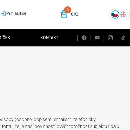
0
Přihlásit se
0 Kč
TÍČEK
KONTAKT
působy (osobně, dopisem, emailem, telefonicky,
tomu, že je naší povinností ověřit totožnost subjektu údajů