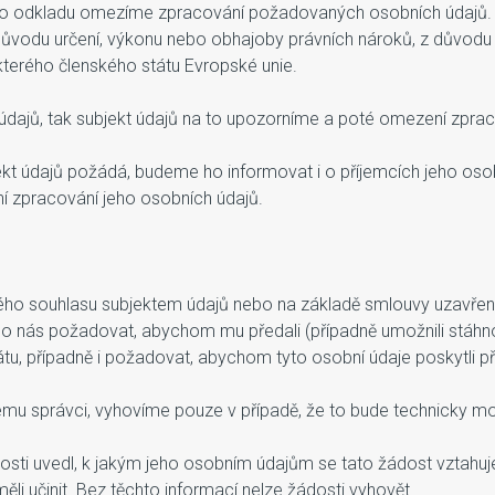
ho odkladu omezíme zpracování požadovaných osobních údajů. 
důvodu určení, výkonu nebo obhajoby právních nároků, z důvodu
terého členského státu Evropské unie.
ajů, tak subjekt údajů na to upozorníme a poté omezení zprac
ekt údajů požádá, budeme ho informovat i o příjemcích jeho osobn
í zpracování jeho osobních údajů.
ého souhlasu subjektem údajů nebo na základě smlouvy uzavřen
o nás požadovat, abychom mu předali (případně umožnili stáhnou
u, případně i požadovat, abychom tyto osobní údaje poskytli př
nému správci, vyhovíme pouze v případě, že to bude technicky m
ádosti uvedl, k jakým jeho osobním údajům se tato žádost vztahu
i učinit. Bez těchto informací nelze žádosti vyhovět.