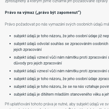
zpřístupněny a kterým jsme oznámili jím požadované opravy 
Právo na výmaz („právo být zapomenut“)
Právo požadovat po nás vymazání svých osobních údajů má su
subjekt údajů je toho názoru, že jeho osobní údaje již ne
subjekt údajů odvolal souhlas se zpracováním osobních ú
jejich zpracování
subjekt údajů vznesl vůči nám námitku proti zpracování
důvody pro jejich zpracování
subjekt údajů vznesl vůči nám námitku proti zpracování
subjekt údajů je toho názoru, že jeho osobní údaje zpra
subjekt údajů je toho názoru, že se na nás vztahuje po
subjekt údajů je dítětem mladším stanoveného věku a je
Při uplatňování tohoto práva je nutné, aby subjekt údajů ve