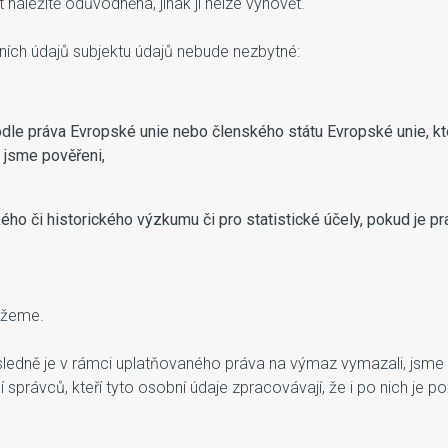
áležitě odůvodněna, jinak ji nelze vyhovět.
ích údajů subjektu údajů nebude nezbytné:
podle práva Evropské unie nebo členského státu Evropské unie, k
 jsme pověřeni,
kého či historického výzkumu či pro statistické účely, pokud j
ažeme.
následně je v rámci uplatňovaného práva na výmaz vymazali, jsm
ní správců, kteří tyto osobní údaje zpracovávají, že i po nich j