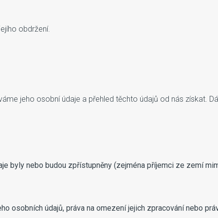
jího obdržení.
váme jeho osobní údaje a přehled těchto údajů od nás získat. D
údaje byly nebo budou zpřístupněny (zejména příjemci ze zemí m
o osobních údajů, práva na omezení jejich zpracování nebo práva