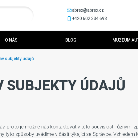
abrex@abrex.cz
+420 602 334 693
O NÁS
BLOG
MUZEUM AU
áv subjekty údajů
V SUBJEKTY ÚDAJŮ
v, proto je možné nás kontaktovat v této souvislosti různými z
y tyto způsoby uvádíme v části týkající se Správce. Vzhledem k 