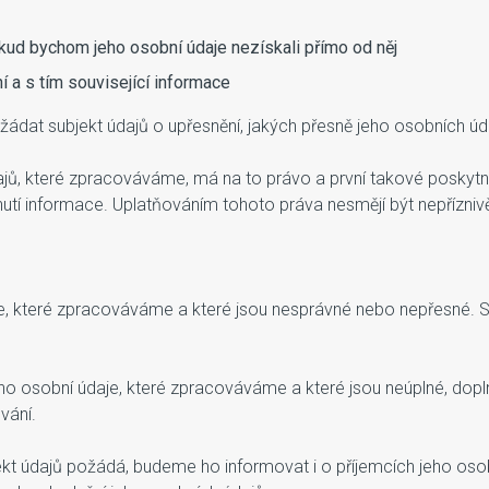
kud bychom jeho osobní údaje nezískali přímo od něj
 a s tím související informace
žádat subjekt údajů o upřesnění, jakých přesně jeho osobních úd
dajů, které zpracováváme, má na to právo a první takové poskyt
utí informace. Uplatňováním tohoto práva nesmějí být nepřízni
je, které zpracováváme a které jsou nesprávné nebo nepřesné. S
 osobní údaje, které zpracováváme a které jsou neúplné, doplni
vání.
ekt údajů požádá, budeme ho informovat i o příjemcích jeho osobn