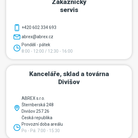
Zákaznický
servis
+420 602 334 693
abrex@abrex.cz
Pondělí - pátek
8:00 - 12:00 / 12:30 - 16:00
Kanceláře, sklad a továrna
Divišov
ABREX s.r.o.
Šternberská 248
Divišov 257 26
Česká republika
Provozní doba areálu
Po - Pá: 7:00 - 15:30