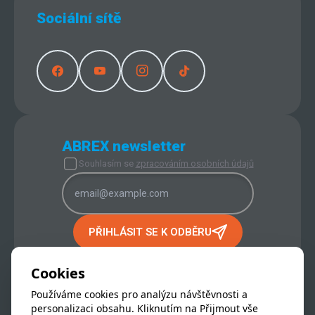
Sociální sítě
ABREX newsletter
Souhlasím se
zpracováním osobních údajů
PŘIHLÁSIT SE K ODBĚRU
PROVOZOVATEL INTERNETOVÉHO
OBCHODU:
Cookies
ABREX s.r.o.
Používáme cookies pro analýzu návštěvnosti a
IČ:
256 65 651
personalizaci obsahu. Kliknutím na Přijmout vše
DIČ:
CZ 256 65 651